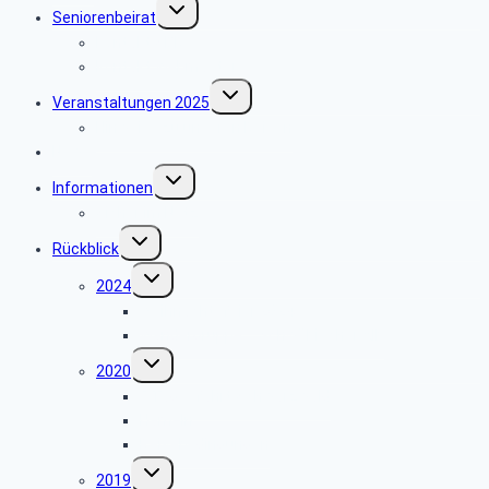
Untermenü
Seniorenbeirat
umschalten
Kontakt SBR
Kontakt Webmaster
Untermenü
Veranstaltungen 2025
umschalten
Hinweise zu unseren Reisen
News
Untermenü
Informationen
umschalten
Sicher im Netz
Untermenü
Rückblick
umschalten
Untermenü
2024
umschalten
Weihnachtsfeier 2024
Wandergruppe – Schwäbischer Alb
Untermenü
2020
umschalten
5 Tagesfahrt Schwarzwald
Hameln
Reisebedingungen
Untermenü
2019
umschalten