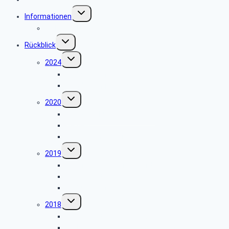
Untermenü
Informationen
umschalten
Sicher im Netz
Untermenü
Rückblick
umschalten
Untermenü
2024
umschalten
Weihnachtsfeier 2024
Wandergruppe – Schwäbischer Alb
Untermenü
2020
umschalten
5 Tagesfahrt Schwarzwald
Hameln
Reisebedingungen
Untermenü
2019
umschalten
Papenburg Emsland / Nordsee
Tagesfahrt Fulda
Weihnachtsfeier 2019
Untermenü
2018
umschalten
Tagesfahrt Bad Soden Allendorf
Pfalz – Erzgebirge – Fichtelgebirge