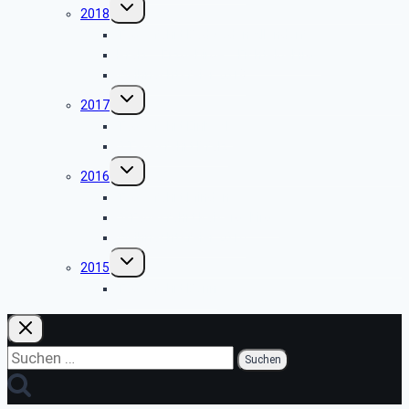
Untermenü
2018
umschalten
Tagesfahrt Bad Soden Allendorf
Pfalz – Erzgebirge – Fichtelgebirge
Weihnachtsfeier 2018
Untermenü
2017
umschalten
Tagesfahrt Einbeck
5 Tagesfahrt Pfalz
Untermenü
2016
umschalten
Tagesfahrt Minden
5-Tagesfahrt Kaisergebirge
Weihnachtsfeier 2016
Untermenü
2015
umschalten
Tagesfahrt Bonn
Suchen
nach: