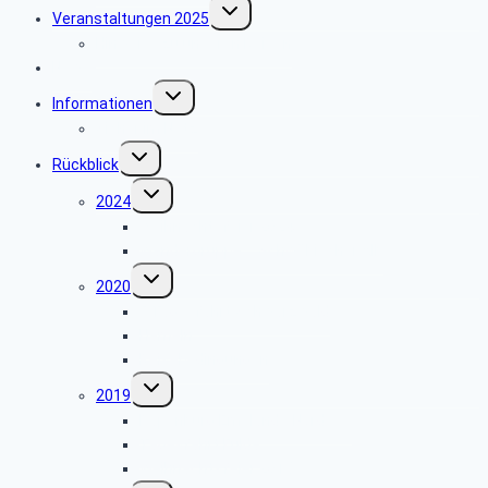
Untermenü
Veranstaltungen 2025
umschalten
Hinweise zu unseren Reisen
News
Untermenü
Informationen
umschalten
Sicher im Netz
Untermenü
Rückblick
umschalten
Untermenü
2024
umschalten
Weihnachtsfeier 2024
Wandergruppe – Schwäbischer Alb
Untermenü
2020
umschalten
5 Tagesfahrt Schwarzwald
Hameln
Reisebedingungen
Untermenü
2019
umschalten
Papenburg Emsland / Nordsee
Tagesfahrt Fulda
Weihnachtsfeier 2019